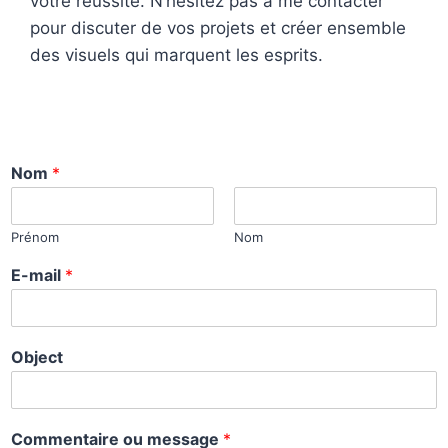
votre réussite. N’hésitez pas à me contacter
pour discuter de vos projets et créer ensemble
des visuels qui marquent les esprits.
Nom
*
Prénom
Nom
E-mail
*
Object
O
Commentaire ou message
*